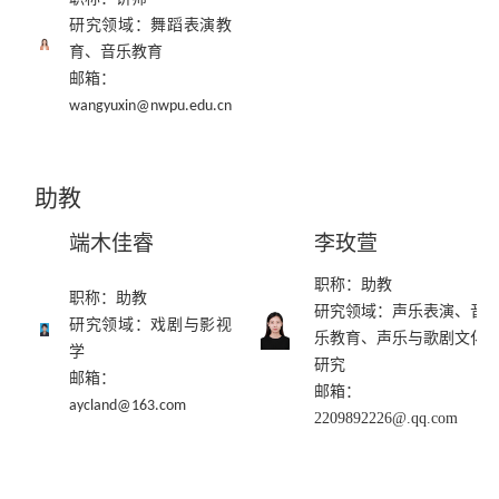
研究领域：
舞蹈表演教
育、音乐教育
邮箱：
wangyuxin@nwpu.edu.cn
助教
端木佳睿
李玫萱
职称：助教
职称：助教
研究领域：声乐表演、音
研究领域：
戏剧与影视
乐教育、声乐与歌剧文化
学
研究
邮箱：
邮箱：
aycland
@
163
.c
om
2209892226@.qq.com