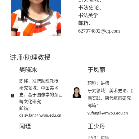
书法史论、
书法美学
邮箱：
627074892@qq.com
讲师
/
助理
教授
樊晓冰
于凤丽
职称：
准聘助理
教授
职称：
讲师
研究
领域：
中国美术
研究领域：
美术史论、绘
史、基于图像学的东西
画实践、唐代壁画研究
跨文化研究
邮箱：
邮箱：
yufengli@nwpu.edu.cn
daisy.fan@nwpu.edu.cn
闫瑾
王少丹
职称：讲师