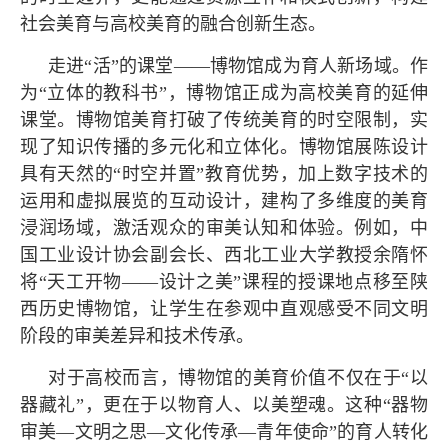
社会美育与高校美育的融合创新生态。
走进“活”的课堂——博物馆成为育人新场域。作
为“立体的教科书”，博物馆正成为高校美育的延伸
课堂。博物馆美育打破了传统美育的时空限制，实
现了知识传播的多元化和立体化。博物馆展陈设计
具有天然的“时空并置”教育优势，加上数字技术的
运用和虚拟展览的互动设计，建构了多维度的美育
浸润场域，激活观众的审美认知和体验。例如，中
国工业设计协会副会长、西北工业大学教授余隋怀
将“天工开物——设计之美”课程的授课地点移至陕
西历史博物馆，让学生在参观中直观感受不同文明
阶段的审美差异和技术传承。
对于高校而言，博物馆的美育价值不仅在于“以
器藏礼”，更在于以物育人、以美塑魂。这种“器物
审美—文明之思—文化传承—青年使命”的育人转化