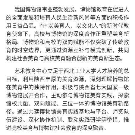
我国博物馆事业蓬勃发展，博物馆教育在促进人
的全面发展和培育人民生活新风尚等方面的积极作
用日益凸显。在“以美育人、以文化人”的新时代教
育使命下，高校与博物馆的深度合作正重塑美育新
格局。博物馆和高校的双向赋能不仅突破了传统教
育的时空边界，更通过资源互补与模式创新，共同
构建社会美育与高校美育融合创新的美育新生态。
艺术教育中心立足于西北工业大学人才培养的总
目标，利用陕西丰厚的美育资源，深刻理解博物馆
在美育中的独特作用，积极与陕西省七大国家一级
博物馆展开合作，主动参与博物馆美育实践，探索
馆校共融、双向赋能、三位一体的博物馆美育新路
径。通过共建博物馆美育实践基地与平台、师资队
伍建设、深化协作机制、联动实践研学等举措，推
进高校美育与博物馆社会教育的深度融合。