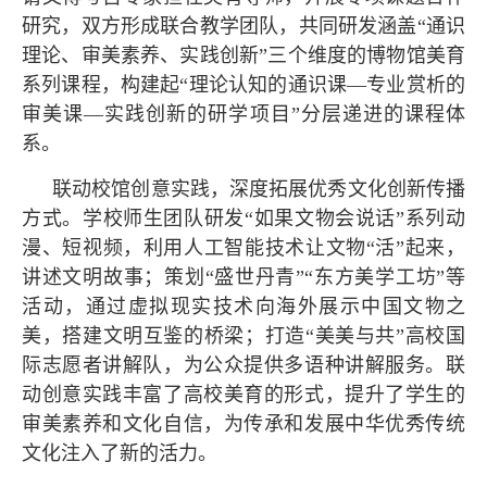
研究，双方形成联合教学团队，共同研发涵盖“通识
理论、审美素养、实践创新”三个维度的博物馆美育
系列课程，构建起“理论认知的通识课—专业赏析的
审美课—实践创新的研学项目”分层递进的课程体
系。
联动校馆创意实践，深度拓展优秀文化创新传播
方式。学校师生团队研发“如果文物会说话”系列动
漫、短视频，利用人工智能技术让文物“活”起来，
讲述文明故事；策划“盛世丹青”“东方美学工坊”等
活动，通过虚拟现实技术向海外展示中国文物之
美，搭建文明互鉴的桥梁；打造“美美与共”高校国
际志愿者讲解队，为公众提供多语种讲解服务。联
动创意实践丰富了高校美育的形式，提升了学生的
审美素养和文化自信，为传承和发展中华优秀传统
文化注入了新的活力。