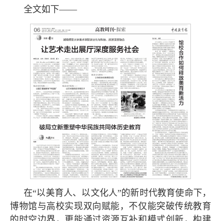
全文如下——
在“以美育人、以文化人”的新时代教育使命下，
博物馆与高校实现双向赋能，不仅能突破传统教育
的时空边界，更能通过资源互补和模式创新，构建