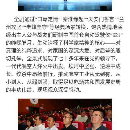
全剧通过“口琴定情”“秦淮缘起”“天安门誓言”“兰
州攻坚”“圭峰坚守”等经典场景转换，饱含热情地演
绎出主人公与战友们研制中国首套自动驾驶仪“621”
的峥嵘岁月，生动诠释了科学家精神的核心——对
真理的纯粹追求、对家国的深沉大爱、对后辈的殷
切托举。全景式展现了七十多年来在党的领导下，
一代代航空人烽火中出发、坎坷中坚强、逆境中成
长、绞杀中昂扬前行，推动航空工业从无到有、从
小到大、从弱到强，取得足以彪炳共和国发展史册
的丰功伟绩，现场观众深受感动。